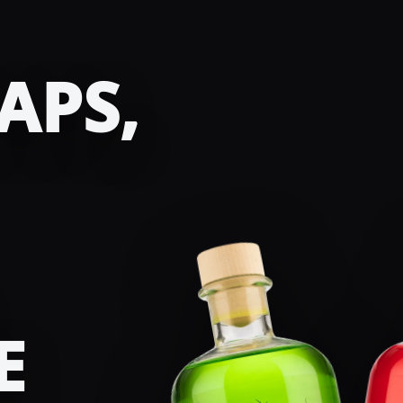
APS,
E