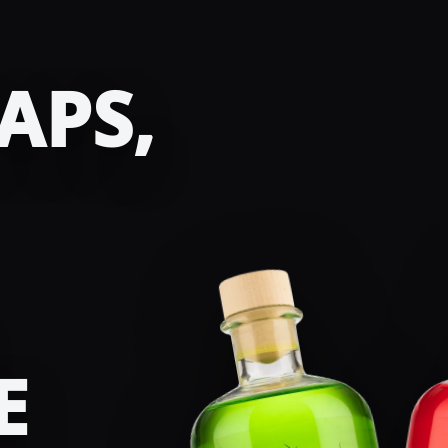
APS,
E