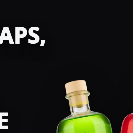
APS,
E