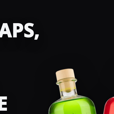
APS,
E