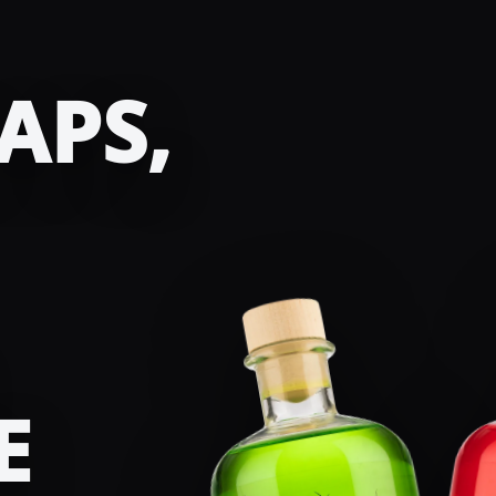
APS,
E