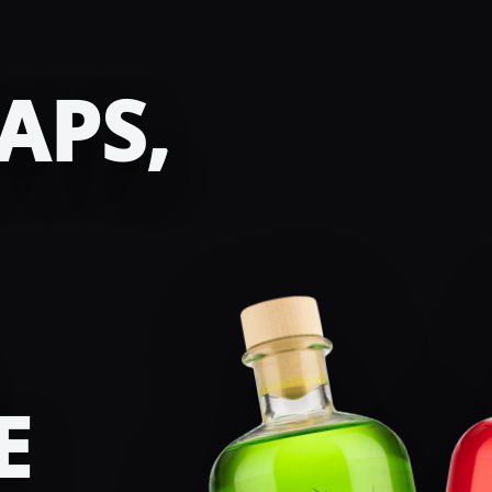
APS,
E