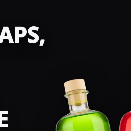
APS,
E