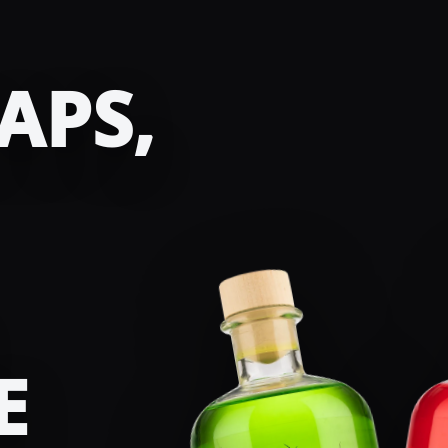
APS,
E