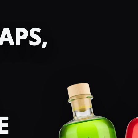
APS,
E