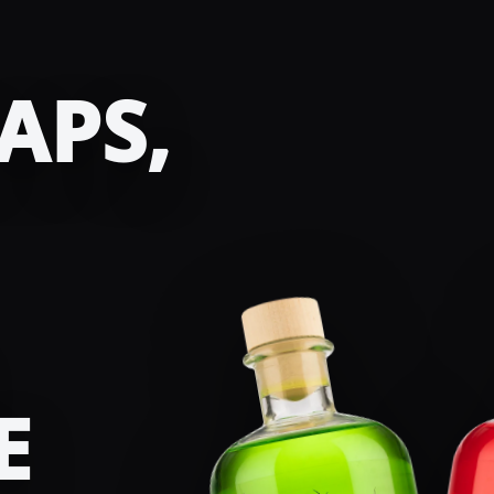
APS,
E