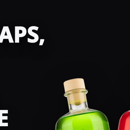
APS,
E